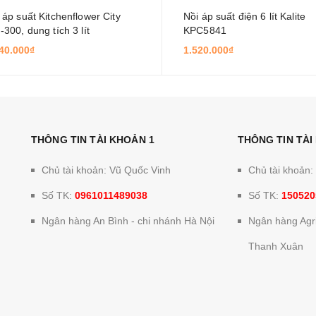
 áp suất Kitchenflower City
Nồi áp suất điện 6 lít Kalite
-300, dung tích 3 lít
KPC5841
40.000₫
1.520.000₫
THÔNG TIN TÀI KHOẢN 1
THÔNG TIN TÀI
Chủ tài khoản: Vũ Quốc Vinh
Chủ tài khoản
Số TK:
0961011489038
Số TK:
150520
Ngân hàng An Bình - chi nhánh Hà Nội
Ngân hàng Agri
Thanh Xuân