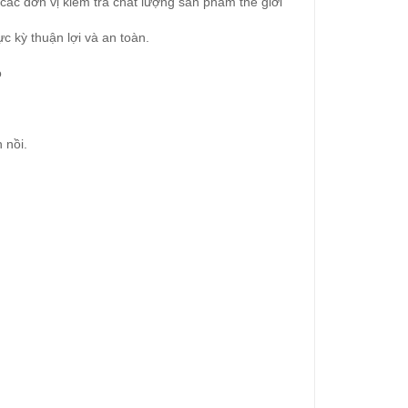
ác đơn vị kiểm tra chất lượng sản phẩm thế giới
c kỳ thuận lợi và an toàn.
o
 nồi.