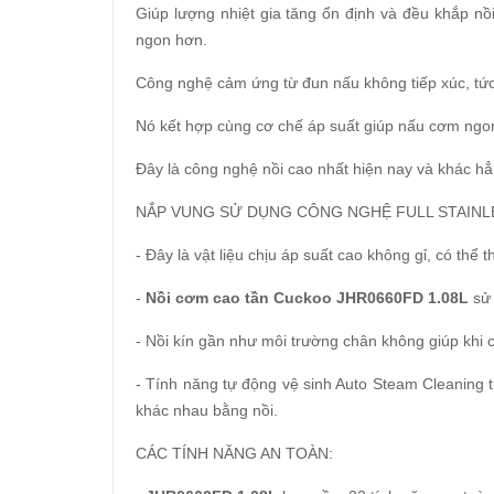
Giúp lượng nhiệt gia tăng ổn định và đều khắp nồ
ngon hơn.
Công nghệ cảm ứng từ đun nấu không tiếp xúc, tức 
Nó kết hợp cùng cơ chế áp suất giúp nấu cơm ngon
Đây là công nghệ nồi cao nhất hiện nay và khác hẳ
NẮP VUNG SỬ DỤNG CÔNG NGHỆ FULL STAIN
- Đây là vật liệu chịu áp suất cao không gỉ, có thể 
-
Nồi cơm cao tần Cuckoo JHR0660FD 1.08L
sử 
- Nồi kín gần như môi trường chân không giúp khi c
- Tính năng tự động vệ sinh Auto Steam Cleaning tự
khác nhau bằng nồi.
CÁC TÍNH NĂNG AN TOÀN: