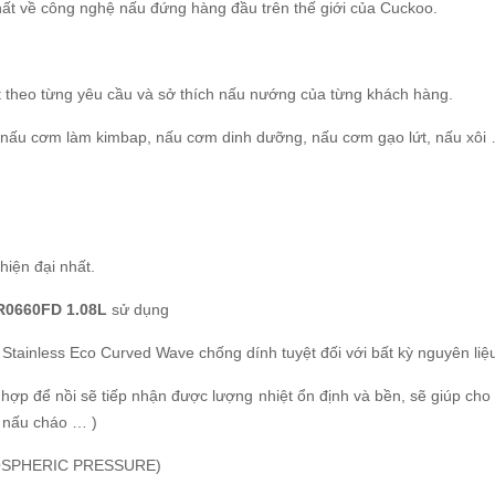
ất về công nghệ nấu đứng hàng đầu trên thế giới của Cuckoo.
t theo từng yêu cầu và sở thích nấu nướng của từng khách hàng.
 nấu cơm làm kimbap, nấu cơm dinh dưỡng, nấu cơm gạo lứt, nấu xôi
hiện đại nhất.
0660FD 1.08L
sử dụng
l Stainless Eco Curved Wave chống dính tuyệt đối với bất kỳ nguyên li
 hợp để nồi sẽ tiếp nhận được lượng nhiệt ổn định và bền, sẽ giúp cho
 nấu cháo … )
OSPHERIC PRESSURE)