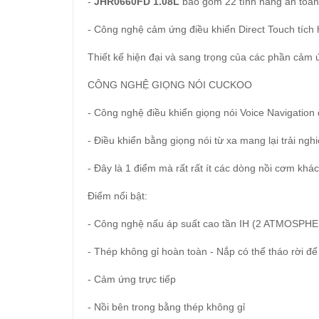
-
JHR0660FD 1.08L
bao gồm 22 tính năng an toàn 
- Công nghệ cảm ứng điều khiển Direct Touch tích h
Thiết kế hiện đại và sang trọng của các phần cảm
CÔNG NGHỆ GIỌNG NÓI CUCKOO
- Công nghệ điều khiển giọng nói Voice Navigatio
- Điều khiển bằng giọng nói từ xa mang lại trải ngh
- Đây là 1 điểm mà rất rất ít các dòng nồi cơm khá
Điểm nổi bật:
- Công nghệ nấu áp suất cao tần IH (2 ATMOSP
- Thép không gỉ hoàn toàn - Nắp có thể tháo rời để
- Cảm ứng trực tiếp
- Nồi bên trong bằng thép không gỉ