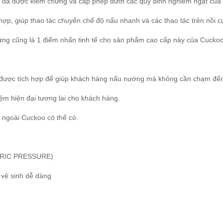
đã được kiểm chứng và cấp phép dưới các quy đinh nghiêm ngặt của c
ợp, giúp thao tác chuyển chế độ nấu nhanh và các thao tác trên nồi cự
 ứng cũng là 1 điểm nhấn tinh tế cho sản phẩm cao cấp này của Cucko
n được tích hợp để giúp khách hàng nấu nướng mà không cần chạm đến
iệm hiện đại tương lai cho khách hàng.
c ngoài Cuckoo có thể có.
HERIC PRESSURE)
 vệ sinh dễ dàng