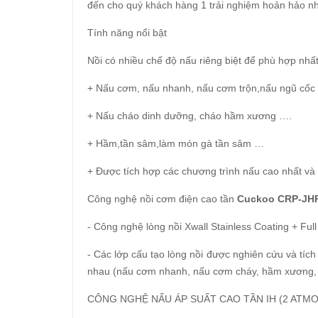
đến cho quý khách hàng 1 trải nghiệm hoản hảo nh
Tính năng nổi bật
Nồi có nhiều chế độ nấu riêng biệt để phù hợp nhấ
+ Nấu cơm, nấu nhanh, nấu cơm trộn,nấu ngũ cốc
+ Nấu cháo dinh dưỡng, cháo hầm xương ….
+ Hầm,tần sâm,làm món gà tần sâm …
+ Được tích hợp các chương trình nấu cao nhất và 
Công nghệ nồi cơm điện cao tần
Cuckoo CRP-JHR
- Công nghệ lòng nồi Xwall Stainless Coating + Ful
- Các lớp cấu tạo lòng nồi được nghiên cứu và tích
nhau (nấu cơm nhanh, nấu cơm cháy, hầm xương,
CÔNG NGHỆ NẤU ÁP SUẤT CAO TẦN IH (2 ATM