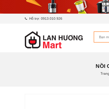
Hỗ trợ:
0913.010.926
NỒI 
Tran