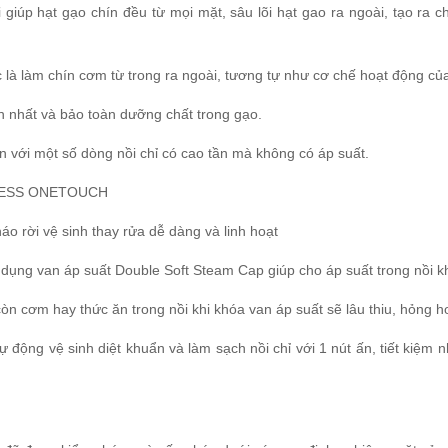
i giúp hạt gạo chín đều từ mọi mặt, sâu lõi hạt gao ra ngoài, tạo ra
là làm chín cơm từ trong ra ngoài, tương tự như cơ chế hoạt động của
 nhất và bảo toàn dưỡng chất trong gạo.
n với một số dòng nồi chỉ có cao tần mà không có áp suất.
LESS ONETOUCH
tháo rời vệ sinh thay rửa dễ dàng và linh hoạt
dụng van áp suất Double Soft Steam Cap giúp cho áp suất trong nồi kh
òn cơm hay thức ăn trong nồi khi khóa van áp suất sẽ lâu thiu, hỏng hơn
 động vệ sinh diệt khuẩn và làm sạch nồi chỉ với 1 nút ấn, tiết kiệm