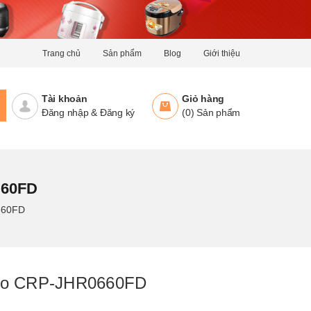
Trang chủ
Sản phẩm
Blog
Giới thiệu
Tài khoản
Giỏ hàng
Đăng nhập
&
Đăng ký
(
0
)
Sản phẩm
660FD
660FD
koo CRP-JHR0660FD
g