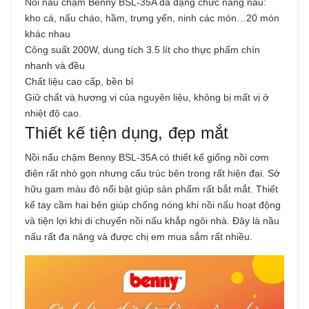
Nồi nấu chậm Benny BSL-35A đa dạng chức năng nấu:
kho cá, nấu cháo, hầm, trưng yến, ninh các món…20 món
khác nhau
Công suất 200W, dung tích 3.5 lít cho thực phẩm chín
nhanh và đều
Chất liệu cao cấp, bền bỉ
Giữ chất và hương vị của nguyên liệu, không bị mất vị ở
nhiệt độ cao.
Thiết kế tiện dụng, đẹp mắt
Nồi nấu chậm Benny BSL-35A có thiết kế giống nồi cơm
điện rất nhỏ gọn nhưng cấu trúc bên trong rất hiện đại. Sở
hữu gam màu đỏ nổi bật giúp sản phẩm rất bắt mắt. Thiết
kế tay cầm hai bên giúp chống nóng khi nồi nấu hoạt động
và tiện lợi khi di chuyển nồi nấu khắp ngôi nhà. Đây là nầu
nấu rất đa năng và được chị em mua sắm rất nhiều.