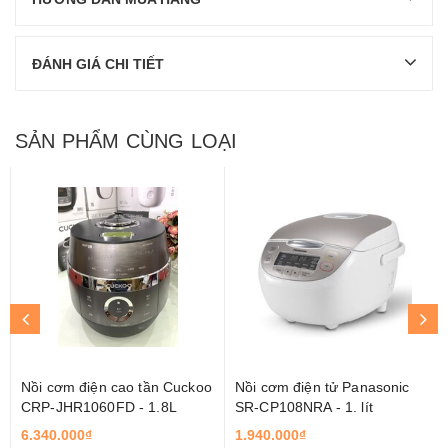
ĐÁNH GIÁ CHI TIẾT
SẢN PHẨM CÙNG LOẠI
Nồi cơm điện cao tần Cuckoo
Nồi cơm điện tử Panasonic
CRP-JHR1060FD - 1.8L
SR-CP108NRA - 1. lít
6.340.000₫
1.940.000₫