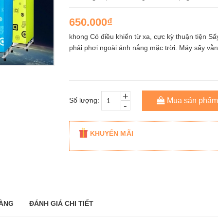
650.000₫
khong Có điều khiển từ xa, cực kỳ thuận tiện S
phải phơi ngoài ánh nắng mặc trời. Máy sấy vẫ
+
Số lượng:
Mua sản phẩm
-
KHUYẾN MÃI
ÀNG
ĐÁNH GIÁ CHI TIẾT