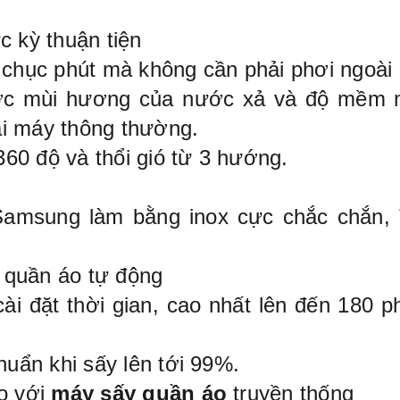
c kỳ thuận tiện
i chục phút mà không cần phải phơi ngoài
ợc mùi hương của nước xả và độ mềm m
ại máy thông thường.
60 độ và thổi gió từ 3 hướng.
amsung làm bằng inox cực chắc chắn, T
 quần áo tự động
i đặt thời gian, cao nhất lên đến 180 phú
huẩn khi sấy lên tới 99%.
so với
máy sấy quần áo
truyền thống