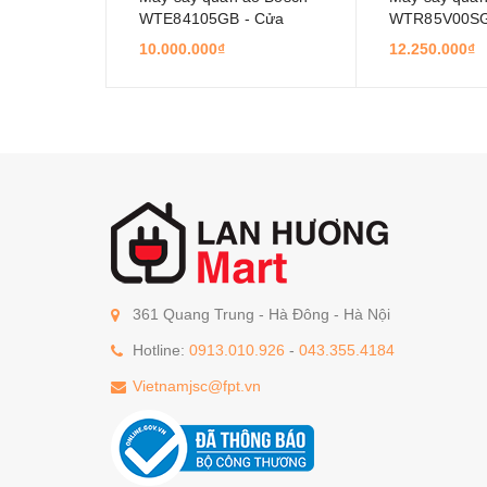
WTE84105GB - Cửa
WTR85V00S
trước, 7 Kg
10.000.000₫
12.250.000₫
361 Quang Trung - Hà Đông - Hà Nội
Hotline:
0913.010.926
-
043.355.4184
Vietnamjsc@fpt.vn