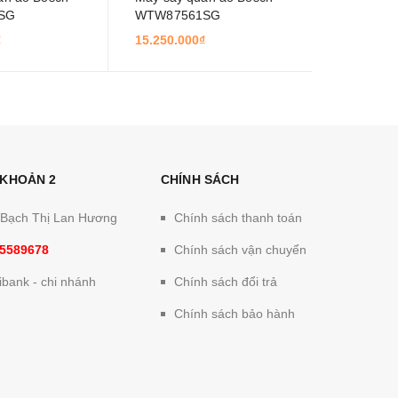
SG
WTW87561SG
Bosch BH
₫
15.250.000₫
1.550.000
 KHOẢN 2
CHÍNH SÁCH
: Bạch Thị Lan Hương
Chính sách thanh toán
5589678
Chính sách vận chuyển
bank - chi nhánh
Chính sách đổi trả
Chính sách bảo hành