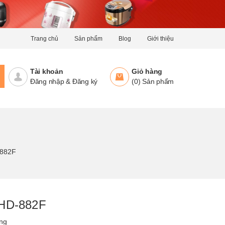
Trang chủ
Sản phẩm
Blog
Giới thiệu
Tài khoản
Giỏ hàng
Đăng nhập
&
Đăng ký
(
0
)
Sản phẩm
-882F
 HD-882F
ng