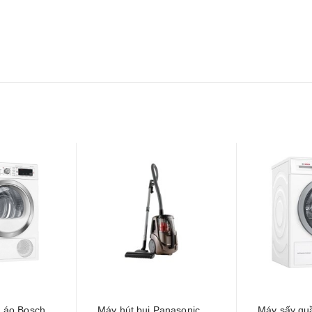
 áo Bosch
Máy hút bụi Panasonic
Máy sấy qu