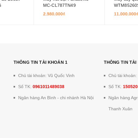
G
MC-CL787TN49
WTM85260
2.980.000₫
11.000.000
THÔNG TIN TÀI KHOẢN 1
THÔNG TIN TÀI
Chủ tài khoản: Vũ Quốc Vinh
Chủ tài khoản
Số TK:
0961011489038
Số TK:
150520
Ngân hàng An Bình - chi nhánh Hà Nội
Ngân hàng Agri
Thanh Xuân