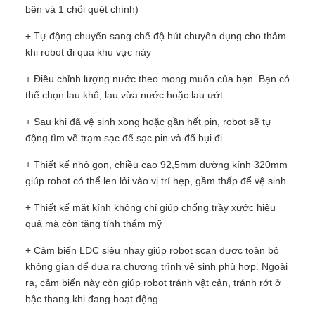
bên và 1 chổi quét chính)
+ Tự động chuyển sang chế độ hút chuyên dụng cho thảm
khi robot đi qua khu vực này
+ Điều chỉnh lượng nước theo mong muốn của bạn. Bạn có
thể chọn lau khô, lau vừa nước hoặc lau ướt.
+ Sau khi đã vệ sinh xong hoặc gần hết pin, robot sẽ tự
động tìm về trạm sạc để sạc pin và đổ bụi đi.
+ Thiết kế nhỏ gọn, chiều cao 92,5mm đường kính 320mm
giúp robot có thể len lỏi vào vị trí hẹp, gầm thấp để vệ sinh
+ Thiết kế mặt kính không chỉ giúp chống trầy xước hiệu
quả mà còn tăng tính thẩm mỹ
+ Cảm biến LDC siêu nhạy giúp robot scan được toàn bộ
không gian để đưa ra chương trình vệ sinh phù hợp. Ngoài
ra, cảm biến này còn giúp robot tránh vật cản, tránh rớt ở
bậc thang khi đang hoạt động