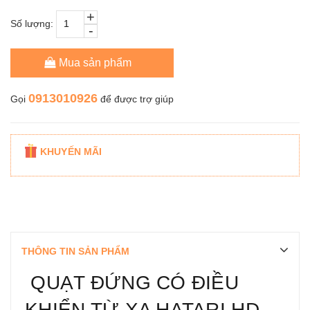
+
Số lượng:
-
Mua sản phẩm
0913010926
Gọi
để được trợ giúp
KHUYẾN MÃI
THÔNG TIN SẢN PHẨM
QUẠT ĐỨNG CÓ ĐIỀU
KHIỂN TỪ XA HATARI HD-