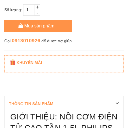
+
Số lượng:
-
Mua sản phẩm
0913010926
Gọi
để được trợ giúp
KHUYẾN MÃI
THÔNG TIN SẢN PHẨM
GIỚI THIỆU: NỒI CƠM ĐIỆN
TỬ CAO TẦN 1,5L PHILIPS