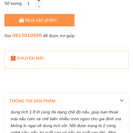
+
Số lượng:
-
Mua sản phẩm
0913010926
Gọi
để được trợ giúp
KHUYẾN MÃI
THÔNG TIN SẢN PHẨM
dung tích 1.8 lít cùng đa dạng chế độ nấu, giúp bạn thoải
mái nấu cơm và chế biến nhiều món ngon cho gia đình mà
không lo ngại về dung tích nồi. Nồi được trang bị 2 công
nghệ nấu: nấu áp suất cao và nấu áp suất cao tần, đảm