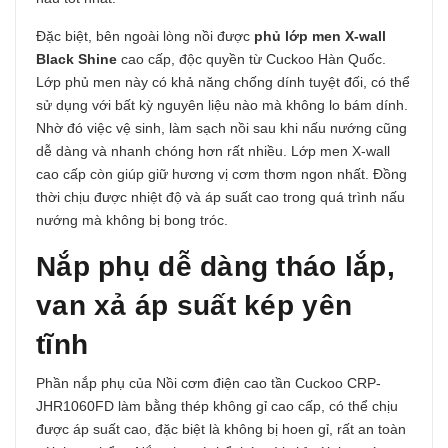
Đặc biệt, bên ngoài lòng nồi được
phủ lớp men X-wall
Black Shine
cao cấp, độc quyền từ Cuckoo Hàn Quốc.
Lớp phủ men này có khả năng chống dính tuyệt đối, có thể
sử dụng với bất kỳ nguyên liệu nào mà không lo bám dính.
Nhờ đó việc vệ sinh, làm sạch nồi sau khi nấu nướng cũng
dễ dàng và nhanh chóng hơn rất nhiều. Lớp men X-wall
cao cấp còn giúp giữ hương vị cơm thơm ngon nhất. Đồng
thời chịu được nhiệt độ và áp suất cao trong quá trình nấu
nướng mà không bị bong tróc.
Nắp phụ dễ dàng tháo lắp,
van xả áp suất kép yên
tĩnh
Phần nắp phụ của Nồi cơm điện cao tần Cuckoo CRP-
JHR1060FD làm bằng thép không gỉ cao cấp, có thể chịu
được áp suất cao, đặc biệt là không bị hoen gỉ, rất an toàn