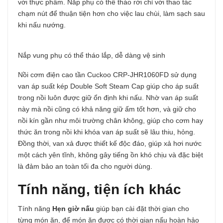
với thực phẩm. Nắp phụ có thể tháo rời chỉ với thao tác
chạm nút để thuận tiện hơn cho việc lau chùi, làm sạch sau
khi nấu nướng.
Nắp vung phụ có thể tháo lắp, dễ dàng vệ sinh
Nồi cơm điện cao tần Cuckoo CRP-JHR1060FD sử dụng
van áp suất kép Double Soft Steam Cap giúp cho áp suất
trong nồi luôn được giữ ổn định khi nấu. Nhờ van áp suất
này mà nồi cũng có khả năng giữ ấm tốt hơn, và giữ cho
nồi kín gần như môi trường chân không, giúp cho cơm hay
thức ăn trong nồi khi khóa van áp suất sẽ lâu thiu, hỏng.
Đồng thời, van xả được thiết kế độc đáo, giúp xả hơi nước
một cách yên tĩnh, không gây tiếng ồn khó chịu và đặc biệt
là đảm bảo an toàn tối đa cho người dùng.
Tính năng, tiện ích khác
Tính năng
Hẹn giờ nấu
giúp bạn cài đặt thời gian cho
từng món ăn, để món ăn được có thời gian nấu hoàn hảo