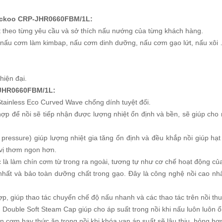
Cuckoo CRP-JHR0660FBM/1L:
t theo từng yêu cầu và sở thích nấu nướng của từng khách hàng.
 nấu cơm làm kimbap, nấu cơm dinh dưỡng, nấu cơm gạo lứt, nấu xôi
hiện đại.
-JHR0660FBM/1L:
Stainless Eco Curved Wave chống dính tuyệt đối.
hợp để nồi sẽ tiếp nhận được lượng nhiệt ổn định và bền, sẽ giúp cho 
ressure) giúp lượng nhiệt gia tăng ổn định và đều khắp nồi giúp hạt 
vị thơm ngon hơn.
là làm chín cơm từ trong ra ngoài, tương tự như cơ chế hoạt động của
hất và bảo toàn dưỡng chất trong gạo. Đây là công nghệ nồi cao nhất
, giúp thao tác chuyển chế độ nấu nhanh và các thao tác trên nồi thuậ
uble Soft Steam Cap giúp cho áp suất trong nồi khi nấu luôn luôn ổ
 cơm hay thức ăn trong nồi khi khóa van áp suất sẽ lâu thiu, hỏng hơn 