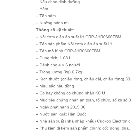
– Nấu cháo dinh dưỡng
– Hầm
– Tần sâm
– Nướng bánh mì
Thông số kỹ thuật:
– Nồi cơm điện áp suất IH CRP-JHR0660FBM
– Tên sản phẩm Nồi cơm điện áp suất IH
– Tên mô hình CRP-JHR0660FBM
– Dung tích: 1.08 L
– Dành cho 4 > 6 người
– Trọng lượng (kg) 6,7kg
– Kích thước (chiều rộng, chiều dài, chiều rộng)
– Màu sắc nâu đồng
– Có hay không có chứng nhận KC U
– Mục tiêu chứng nhận an toàn, tổ chức, số ks số
– Ngày phát hành 2019.06
– Nước sản xuất Hàn Quốc
– Nhà sản xuất (nhà nhập khẩu) Cuckoo Electronic
– Phụ kiện đi kèm sản phẩm chính: cốc đong, thìa