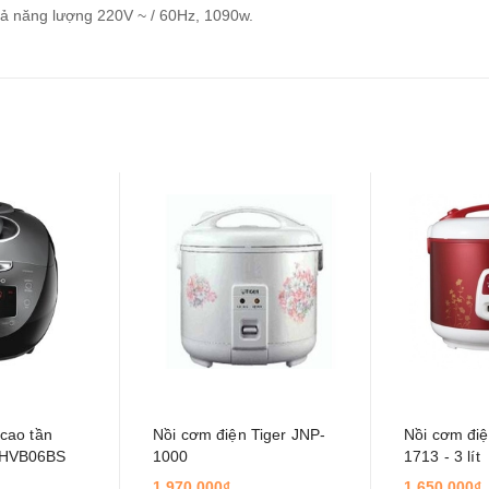
quả năng lượng 220V ~ / 60Hz, 1090w.
cao tần
Nồi cơm điện Tiger JNP-
Nồi cơm đi
-HVB06BS
1000
1713 - 3 lít
1.970.000₫
1.650.000₫