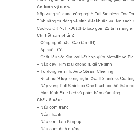
An toàn vệ sinh:
Nắp vung sử dụng công nghệ Full Stainless OneTouch
Tính năng tự động vệ sinh diệt khuẩn và làm sạch n
Cuckoo CRP-JHR0610FB bao gồm 22 tính năng an 
Chi tiết sản phẩm:
– Công nghệ nấu: Cao tần (IH)
– Áp suất: Có
– Chất liệu vỏ: Kim loại kết hợp giữa Metallic và Bla
– Nắp đậy: Kim loại không rỉ, dễ vệ sinh
– Tự động vệ sinh: Auto Steam Cleaning
– Ruột nồi 9 lớp, công nghệ Xwall Stainless Coatin
– Nắp vung Full Stainless OneTouch có thể tháo rờ
– Màn hình Blue Led và phím bấm cảm ứng
Chế độ nấu:
– Nấu cơm trắng
– Nấu nhanh
– Nấu cơm làm Kimpap
– Nấu cơm dinh dưỡng