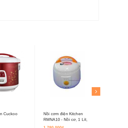
ện Cuckoo
Nồi cơm điện Kitchen
Nồi cơm đ
RMNA10 - Nồi cơ, 1 Lít,
CRP-G10
500w
1.780.000₫
2.650.000