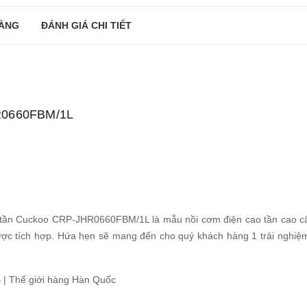
ÀNG
ĐÁNH GIÁ CHI TIẾT
HR0660FBM/1L
 tần Cuckoo CRP-JHR0660FBM/1L là mẫu nồi cơm điện cao tần cao cấ
ược tích hợp. Hứa hẹn sẽ mang đến cho quý khách hàng 1 trải nghi