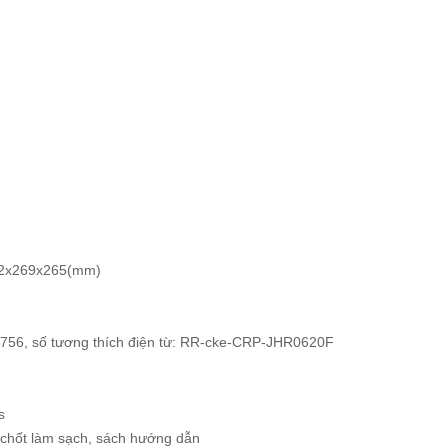
 392x269x265(mm)
 3756, số tương thích điện từ: RR-cke-CRP-JHR0620F
s
, chốt làm sạch, sách hướng dẫn