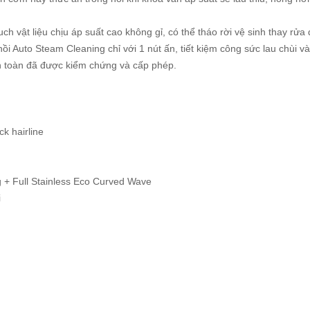
 vật liệu chịu áp suất cao không gỉ, có thể tháo rời vệ sinh thay rửa 
ồi Auto Steam Cleaning chỉ với 1 nút ấn, tiết kiệm công sức lau chùi 
toàn đã được kiểm chứng và cấp phép.
ck hairline
g + Full Stainless Eco Curved Wave
i