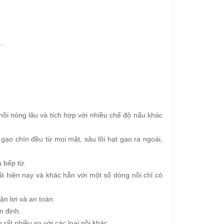
 …
nồi nóng lâu và tích hợp với nhiều chế độ nấu khác
gạo chín đều từ mọi mặt, sâu lõi hạt gao ra ngoài,
 bếp từ.
 hiện nay và khác hẳn với một số dòng nồi chỉ có
n lợi và an toàn.
n định.
rất nhiều so với các loại nồi khác.