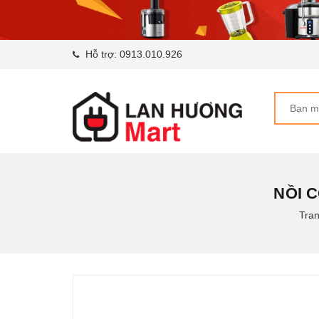
Hỗ trợ:
0913.010.926
NỒI 
Tra