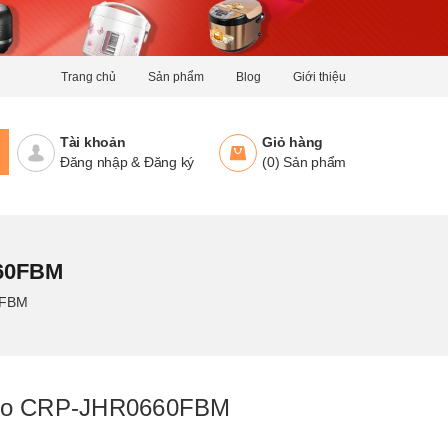
Trang chủ
Sản phẩm
Blog
Giới thiệu
Tài khoản
Giỏ hàng
Đăng nhập
&
Đăng ký
(
0
)
Sản phẩm
60FBM
0FBM
ckoo CRP-JHR0660FBM
g