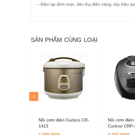
– Điện áp định mức, tiêu thụ điện năng, lớp hiệu 
SẢN PHẨM CÙNG LOẠI
Nồi cơm điện Cuckoo CR-
Nồi cơm điện 
1413
Cuckoo CRP
1.08L
1.580.000₫
4.350.000₫