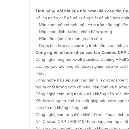
Tính năng nổi bật của nồi cơm điện cao tần 
Nồi có nhiều chế độ nấu riêng biệt để phù hợp nhấ
– Nấu cơm, nấu nhanh, nấu cơm trộn,nấu ngũ cốc
– Nấu cháo dinh dưỡng, cháo hầm xương ….
– Hầm,tần sâm,làm món gà tần sâm …
– Được tích hợp các chương trình nấu cao nhất và 
Công nghệ nồi cơm điện cao tần Cuckoo CRP
Công nghệ lòng nồi Xwall Stainless Coating + Full 
Các lớp cấu tạo lòng nồi được nghiên cứu và tích 
nhau.
Công nghệ nấu Áp suất cao tần IH (2 atmospheric p
tạo ra chất lượng cơm chín kỹ, dền cơm và hương 
Công nghệ cảm ứng từ đun nấu không tiếp xúc, tức 
Kết hợp cùng cơ chế áp suất giúp nấu cơm ngon n
cao tần mà không có áp suất.
Công nghệ cảm ứng điều khiển Direct Touch tích hợp
Nồi Cuckoo CRP-JHR0610FB sử dụng van áp suất Do
Nồi kín gần như môi trường chân không giúp khi còn