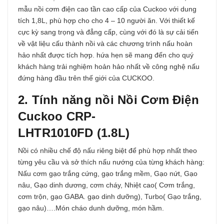
mẫu nồi cơm điện cao tần cao cấp của Cuckoo với dung
tích 1,8L, phù hợp cho cho 4 – 10 người ăn. Với thiết kế
cực kỳ sang trọng và đẳng cấp, cùng với đó là sự cải tiến
về vật liệu cấu thành nồi và các chương trình nấu hoàn
hảo nhất được tích hợp. hứa hẹn sẽ mang đến cho quý
khách hàng trải nghiệm hoản hảo nhất về công nghệ nấu
đứng hàng đầu trên thế giới của CUCKOO.
2. Tính năng nồi Nồi Cơm Điện
Cuckoo CRP-
LHTR1010FD (1.8L)
Nồi có nhiều chế độ nấu riêng biệt để phù hợp nhất theo
từng yêu cầu và sở thích nấu nướng của từng khách hàng:
Nấu cơm gạo trắng cứng, gạo trắng mềm, Gạo nứt, Gạo
nâu, Gạo dinh dương, cơm cháy, Nhiệt cao( Cơm trắng,
cơm trộn, gạo GABA. gạo dinh dưỡng), Turbo( Gạo trắng,
gạo nâu)….Món cháo dunh dưỡng, món hầm.