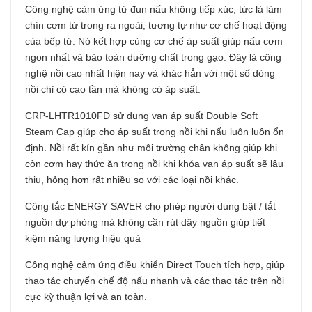
Công nghệ cảm ứng từ đun nấu không tiếp xúc, tức là làm
chín cơm từ trong ra ngoài, tương tự như cơ chế hoạt động
của bếp từ. Nó kết hợp cùng cơ chế áp suất giúp nấu cơm
ngon nhất và bảo toàn dưỡng chất trong gạo. Đây là công
nghệ nồi cao nhất hiện nay và khác hẳn với một số dòng
nồi chỉ có cao tần mà không có áp suất.
CRP-LHTR1010FD sử dụng van áp suất Double Soft
Steam Cap giúp cho áp suất trong nồi khi nấu luôn luôn ổn
định. Nồi rất kín gần như môi trường chân không giúp khi
còn cơm hay thức ăn trong nồi khi khóa van áp suất sẽ lâu
thiu, hỏng hơn rất nhiều so với các loại nồi khác.
Công tắc ENERGY SAVER cho phép người dung bật / tắt
nguồn dự phòng mà không cần rút dây nguồn giúp tiết
kiệm năng lượng hiệu quả
Công nghệ cảm ứng điều khiển Direct Touch tích hợp, giúp
thao tác chuyển chế độ nấu nhanh và các thao tác trên nồi
cực kỳ thuận lợi và an toàn.