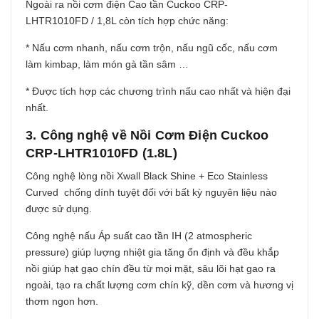
Ngoài ra nồi cơm điện Cao tần Cuckoo CRP-
LHTR1010FD / 1,8L còn tích hợp chức năng:
* Nấu cơm nhanh, nấu cơm trộn, nấu ngũ cốc, nấu cơm
làm kimbap, làm món gà tần sâm …
* Được tích hợp các chương trình nấu cao nhất và hiện đại
nhất.
3. Công nghệ về Nồi Cơm Điện Cuckoo
CRP-LHTR1010FD (1.8L)
Công nghệ lòng nồi Xwall Black Shine + Eco Stainless
Curved chống dính tuyệt đối với bất kỳ nguyên liệu nào
được sử dụng.
Công nghệ nấu Áp suất cao tần IH (2 atmospheric
pressure) giúp lượng nhiệt gia tăng ổn định và đều khắp
nồi giúp hạt gạo chín đều từ mọi mặt, sâu lõi hạt gao ra
ngoài, tạo ra chất lượng cơm chín kỹ, dền cơm và hương vị
thơm ngon hơn.