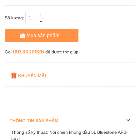
+
Số lượng:
-
Mua sản phẩm
0913010926
Gọi
để được trợ giúp
KHUYẾN MÃI
THÔNG TIN SẢN PHẨM
Thông số kỹ thuật: Nồi chiên không dầu 5L Bluestone AFB-
5871