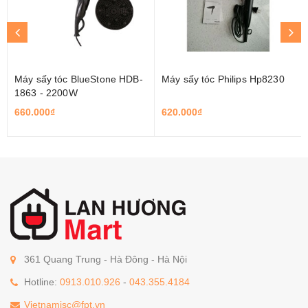
Máy sấy tóc BlueStone HDB-
Máy sấy tóc Philips Hp8230
1863 - 2200W
660.000₫
620.000₫
361 Quang Trung - Hà Đông - Hà Nội
Hotline:
0913.010.926
-
043.355.4184
Vietnamjsc@fpt.vn