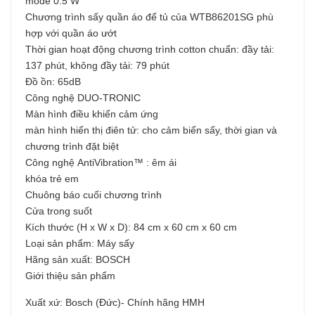
mode 0.5 W
Chương trình sấy quần áo để tủ của WTB86201SG phù
hợp với quần áo ướt
Thời gian hoạt động chương trình cotton chuẩn: đầy tải:
137 phút, không đầy tải: 79 phút
Đồ ồn: 65dB
Công nghệ DUO-TRONIC
Màn hình điều khiển cảm ứng
màn hình hiển thị điên tử: cho cảm biến sấy, thời gian và
chương trình đặt biệt
Công nghệ AntiVibration™ : êm ái
khóa trẻ em
Chuông báo cuối chương trình
Cửa trong suốt
Kích thước (H x W x D): 84 cm x 60 cm x 60 cm
Loại sản phẩm: Máy sấy
Hãng sản xuất: BOSCH
Giới thiệu sản phẩm
Xuất xứ: Bosch (Đức)- Chính hãng HMH