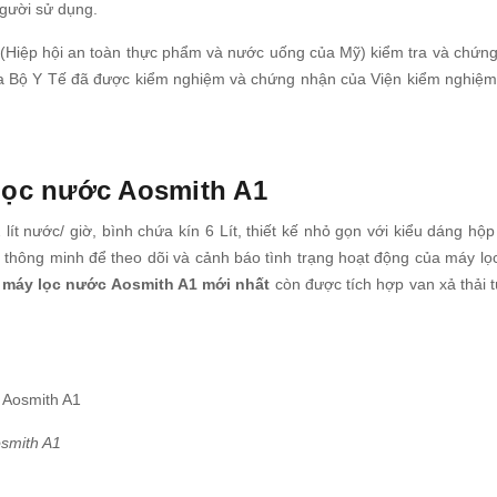
người sử dụng.
(Hiệp hội an toàn thực phẩm và nước uống của Mỹ) kiểm tra và chứng
của Bộ Y Tế đã được kiểm nghiệm và chứng nhận của Viện kiểm nghiệm
 lọc nước Aosmith A1
lít nước/ giờ, bình chứa kín 6 Lít, thiết kế nhỏ gọn với kiểu dáng hộ
 thông minh để theo dõi và cảnh báo tình trạng hoạt động của máy lọ
a
máy lọc nước Aosmith A1 mới nhất
còn được tích hợp van xả thải 
osmith A1