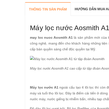
HƯỚNG DẪN MUA H
THÔNG TIN SẢN PHẨM
Máy lọc nước Aosmith A1
may loc nuoc Aosmith A1
là sản phẩm mới của tậ
công nghệ, mang đến cho khách hàng những tiện í
cấp bản quyền sáng chế độc quyền tại Mỹ.
Máy lọc nước Aosmith A1 cao cấp từ tập đoàn Aos
Máy lọc nước A1
ngoài cấu tạo 4 lõi lọc thì còn 
máy và tuổi thọ lõi lọc. Đây là điểm cải tiến ở dòn
nước máy, nước giếng bị nhiễm bẩn, nhiều tạp ch
Độ dày lõi lọc vượt trội: Bộ lọc Prefilter của Aosm