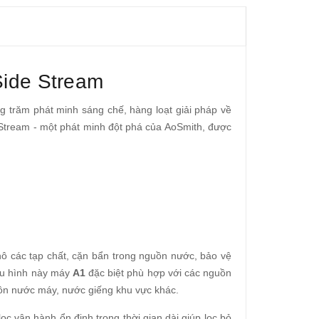
Side Stream
g trăm phát minh sáng chế, hàng loạt giải pháp về
Stream - một phát minh đột phá của AoSmith, được
 thô các tạp chất, cặn bẩn trong nguồn nước, bảo vệ
ấu hình này máy
A1
đặc biệt phù hợp với các nguồn
ồn nước máy, nước giếng khu vực khác.
lọc vận hành ổn định trong thời gian dài giúp lọc bỏ