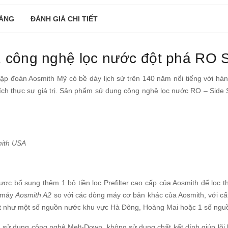
ÀNG
ĐÁNH GIÁ CHI TIẾT
 công nghệ lọc nước đột phá RO 
p đoàn Aosmith Mỹ có bề dày lịch sử trên 140 năm nổi tiếng với hàn
ch thực sự giá trị. Sản phẩm sử dụng công nghệ lọc nước RO – Side 
mith USA
được bổ sung thêm 1 bộ tiền lọc Prefilter cao cấp của Aosmith để lọc
g máy
Aosmith A2
so với các dòng máy cơ bản khác của Aosmith, với c
ất như một số nguồn nước khu vực Hà Đông, Hoàng Mai hoặc 1 số ngu
ith sử dụng công nghệ Melt-Down, không sử dụng chất kết dính giúp lõi 