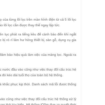
ọ của từng lõi lọc trên màn hình điện tử cả 5 lõi lọc
áo lõi lọc cần được thay thế ngay lập tức.
n tục phát ra tiếng kêu để cảnh báo đến khi ngắt
ị rò rỉ làm hư hỏng thiết bị, sàn gỗ, dụng cụ gia
ảm bảo hiệu quả làm việc của màng lọc. Ngoài ra
c nước đầu vào cũng như việc thay đổi cấu trúc hệ
đó kéo dài tuổi thọ của toàn bộ hệ thống.
 và khắc phục kịp thời. Danh sách mã lỗi được thống
ào cũng như việc thay đổi cấu trúc hệ thống xử lý
an thải tùy biến. Hệ thống iOSm đưa ra quyết định