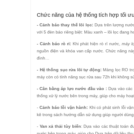
Chức năng của hệ thống tích hợp tối 
- Cảnh báo thay thế lõi lọc:
Dựa trên lượng nước 
với 5 đèn báo riêng biệt: Màu xanh – lõi lọc đang h
- Cảnh báo rò rỉ:
Khi phát hiện rò rỉ nước,
máy l
nguồn điện và khóa van cấp nước. Chức năng này g
đình…
- Hệ thống sục rửa lõi tự động:
Màng lọc RO tr
máy còn có tính năng sục rửa sau 72h khi không sử
- Cân bằng áp lực nước đầu vào :
Dựa vào các t
thống xử lý nước bên trong máy, giúp cho máy hoạ
-
Cảnh báo lỗi vận hành:
Khi có phát sinh lỗi vậ
kê trong sách hướng dẫn sử dụng giúp người dùng 
-
Van xả thải tùy biến
: Dựa vào các thuật toán đ
nước bên trong máy, giúp cho Dựa trên dữ liệu th