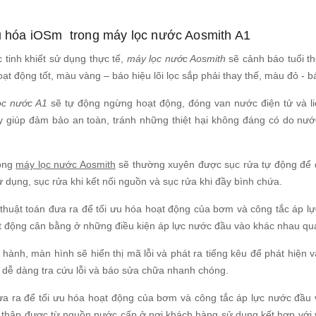
ưu hóa iOSm trong máy lọc nước Aosmith A1
tinh khiết sử dụng thực tế,
máy lọc nước Aosmith
sẽ cảnh báo tuổi th
oạt động tốt, màu vàng – báo hiệu lõi lọc sắp phải thay thế, màu đỏ - b
ọc nước A1
sẽ tự động ngừng hoạt động, đóng van nước điện tử và liê
iúp đảm bảo an toàn, tránh những thiệt hại không đáng có do nước b
ong
máy lọc nước Aosmith
sẽ thường xuyên được sục rửa tự động để đ
 dụng, sục rửa khi kết nối nguồn và sục rửa khi đầy bình chứa.
huật toán đưa ra để tối ưu hóa hoạt động của bơm và công tắc áp lự
t động cân bằng ở những điều kiện áp lực nước đầu vào khác nhau qua 
n hành, màn hình sẽ hiển thị mã lỗi và phát ra tiếng kêu để phát hiện
dễ dàng tra cứu lỗi và báo sửa chữa nhanh chóng.
ưa ra để tối ưu hóa hoạt động của bơm và công tắc áp lực nước đầu v
u thập được từ nguồn nước cấp ở nơi khách hàng sử dụng kết hợp với v