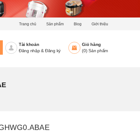
Trang chủ
Sản phẩm
Blog
Giới thiệu
Tài khoản
Giỏ hàng
Đăng nhập
&
Đăng ký
(
0
)
Sản phẩm
AE
60GHWG0.ABAE