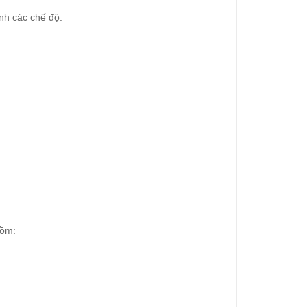
nh các chế độ.
gồm: