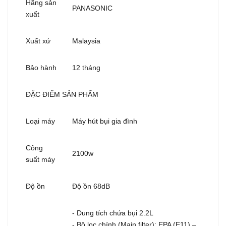
Hãng sản
PANASONIC
xuất
Xuất xứ
Malaysia
Bảo hành
12 tháng
ĐẶC ĐIỂM SẢN PHẨM
Loại máy
Máy hút bụi gia đình
Công
2100w
suất máy
Độ ồn
Độ ồn 68dB
- Dung tích chứa bụi 2.2L
- Bộ lọc chính (Main filter): EPA (E11) –