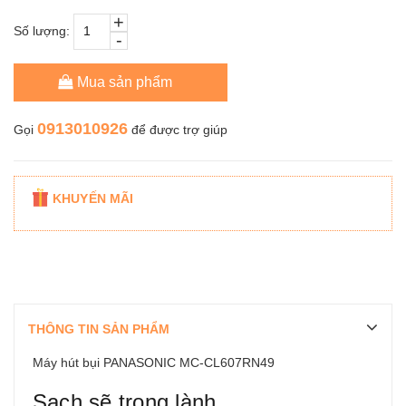
+
Số lượng:
-
Mua sản phẩm
0913010926
Gọi
để được trợ giúp
KHUYẾN MÃI
THÔNG TIN SẢN PHẨM
Máy hút bụi PANASONIC MC-CL607RN49
Sạch sẽ trong lành