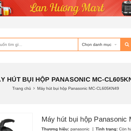
Chọn danh mục
Y HÚT BỤI HỘP PANASONIC MC-CL605K
Trang chủ
Máy hút bụi hộp Panasonic MC-CL605KN49
Máy hút bụi hộp Panasoni
|
Thương hiệu:
panasonic
Tình trạng:
Còn h