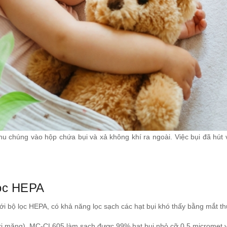
thu chúng vào hộp chứa bụi và xả không khí ra ngoài. Việc bụi đã hú
 lọc HEPA
 với bộ lọc HEPA, có khả năng lọc sạch các hạt bụi khó thấy bằng mắt 
 (xi măng), MC-CL605 làm sạch được 99% hạt bụi nhỏ cỡ 0,5 micromet 