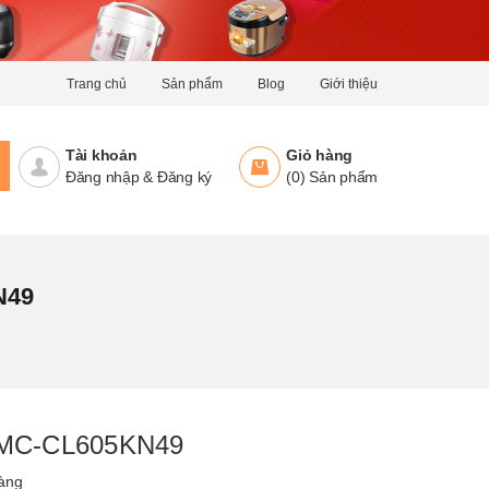
Trang chủ
Sản phẩm
Blog
Giới thiệu
Tài khoản
Giỏ hàng
Đăng nhập
&
Đăng ký
(
0
)
Sản phẩm
N49
c MC-CL605KN49
àng