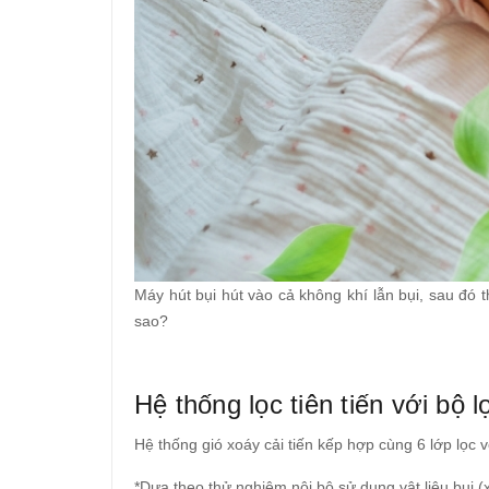
Máy hút bụi hút vào cả không khí lẫn bụi, sau đó 
sao?
Hệ thống lọc tiên tiến với bộ
Hệ thống gió xoáy cải tiến kếp hợp cùng 6 lớp lọc
*Dựa theo thử nghiệm nội bộ sử dụng vật liệu bụi