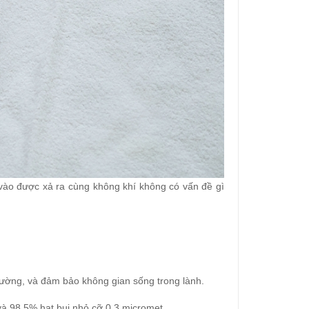
t vào được xả ra cùng không khí không có vấn đề gì
thường, và đảm bảo không gian sống trong lành.
và 98,5% hạt bụi nhỏ cỡ 0,3 micromet.