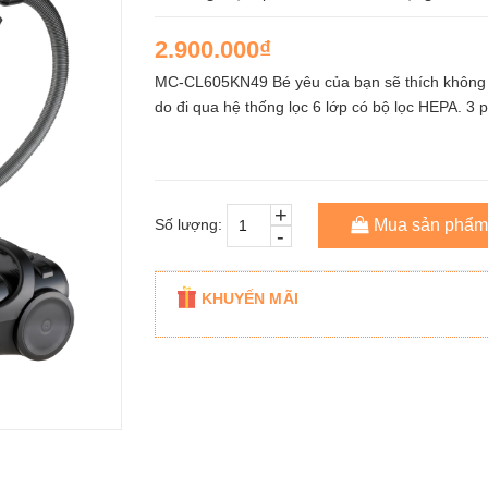
2.900.000₫
MC-CL605KN49 Bé yêu của bạn sẽ thích không k
do đi qua hệ thống lọc 6 lớp có bộ lọc HEPA. 3 
+
Số lượng:
Mua sản phẩm
-
KHUYẾN MÃI