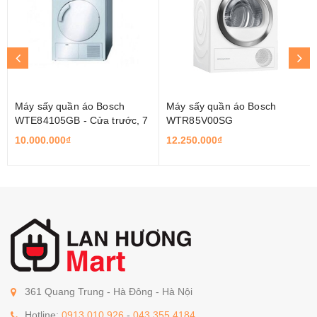
Máy sấy quần áo Bosch
Máy sấy quần áo Bosch
WTE84105GB - Cửa trước, 7
WTR85V00SG
Kg
10.000.000₫
12.250.000₫
361 Quang Trung - Hà Đông - Hà Nội
Hotline:
0913.010.926
-
043.355.4184