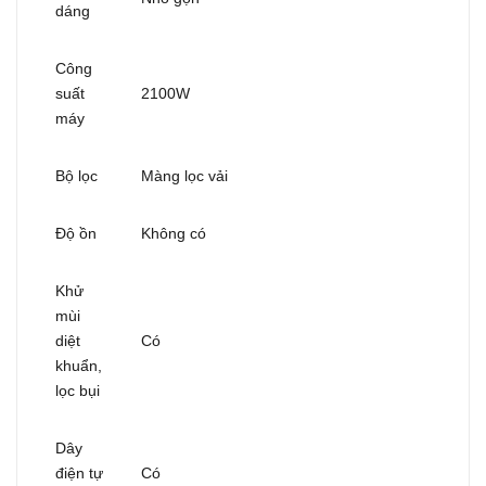
dáng
Công
suất
2100W
máy
Bộ lọc
Màng lọc vải
Độ ồn
Không có
Khử
mùi
diệt
Có
khuẩn,
lọc bụi
Dây
điện tự
Có