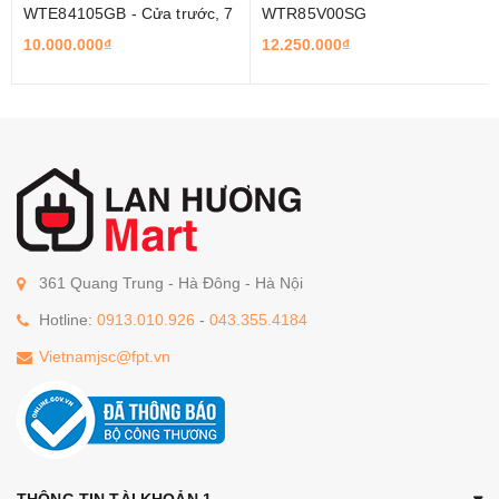
WTE84105GB - Cửa trước, 7
WTR85V00SG
Kg
10.000.000₫
12.250.000₫
361 Quang Trung - Hà Đông - Hà Nội
Hotline:
0913.010.926
-
043.355.4184
Vietnamjsc@fpt.vn