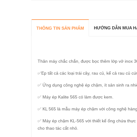
HƯỚNG DẪN MUA H
THÔNG TIN SẢN PHẨM
Thân máy chắc chắn, được bọc thêm lớp vở inox 30
✅Ep tất cả các loại trái cây, rau củ, kể cả rau củ c
✅ Ứng dụng công nghệ ép chậm, ít sản sinh ra nhiệ
✅ Máy ép Kalite 565 có làm được kem.
✅ KL 565 là mẫu máy ép chậm với công nghệ hàng đầu
✅ Máy ép chậm KL-565 với thiết kế ống chứa thực 
cho thao tác cắt nhỏ.