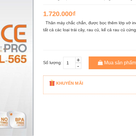
1.720.000₫
Thân máy chắc chắn, được bọc thêm lớp vở ino
tất cả các loại trái cây, rau củ, kể cả rau củ c
+
Số lượng:
Mua sản phẩm
-
KHUYẾN MÃI