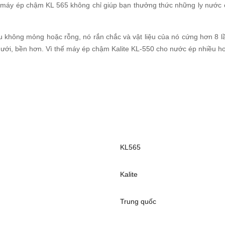
máy ép chậm KL 565 không chỉ giúp bạn thưởng thức những ly nước é
iệu không mỏng hoặc rỗng, nó rắn chắc và vật liệu của nó cứng hơn 8 
i, bền hơn. Vì thế máy ép chậm Kalite KL-550 cho nước ép nhiều hơ
KL565
Kalite
Trung quốc