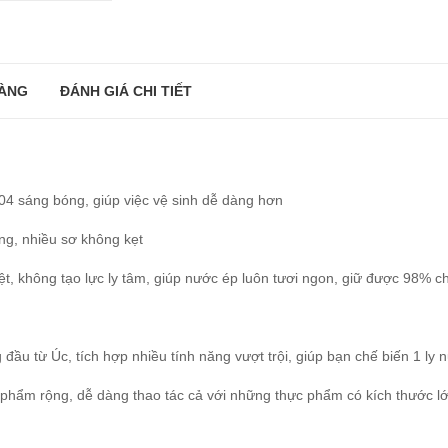
ÀNG
ĐÁNH GIÁ CHI TIẾT
4 sáng bóng, giúp việc vệ sinh dễ dàng hơn
ứng, nhiều sơ không kẹt
t, không tạo lực ly tâm, giúp nước ép luôn tươi ngon, giữ được 98% c
 từ Úc, tích hợp nhiều tính năng vượt trội, giúp bạn chế biến 1 ly nướ
phẩm rộng, dễ dàng thao tác cả với những thực phẩm có kích thước lớ