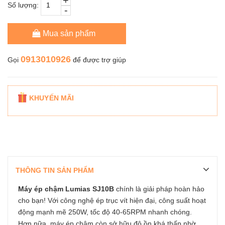
+
Số lượng:
-
Mua sản phẩm
0913010926
Gọi
để được trợ giúp
KHUYẾN MÃI
THÔNG TIN SẢN PHẨM
Máy ép chậm Lumias SJ10B
chính là giải pháp hoàn hảo
cho bạn! Với công nghệ ép trục vít hiện đại, công suất hoạt
động mạnh mẽ 250W, tốc độ 40-65RPM nhanh chóng.
Hơn nữa, máy ép chậm còn sở hữu độ ồn khá thấp nhờ