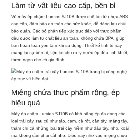
Làm từ vật liệu cao cấp, bền bỉ
Vỏ máy ép chậm Lumias SJ10B được chế tác từ nhựa ABS
cao cấp, đảm bảo an toàn cho sức khỏe, dễ dàng lau chùi
bảo quản. Các bộ phận tiếp xúc trực tiếp với thực phẩm
đều được làm từ chất liệu an toàn, không chứa BPA, giúp
bạn hoàn toàn yên tâm khi sử dụng. Thiết kế tinh tế này
mang lại sự bền bỉ, tiện lợi cho ra ly nước ép đều tinh khiết,
thơm ngon cho cả gia đình.
Miệng chứa thực phẩm rộng, ép
hiệu quả
Máy ép chậm Lumias SJ10B có khả năng ép đa dạng các
loại trái cây, rau củ như táo, cam, cà rốt, cần tây, măng tây,
thậm chí cả những loại trái cây mềm như dâu tây, nho, xoài
mà không cần phải cắt nhỏ. Điều này nhờ vào miệng chứa