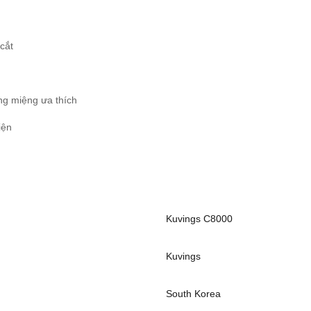
cắt
ng miệng ưa thích
iện
Kuvings C8000
Kuvings
South Korea