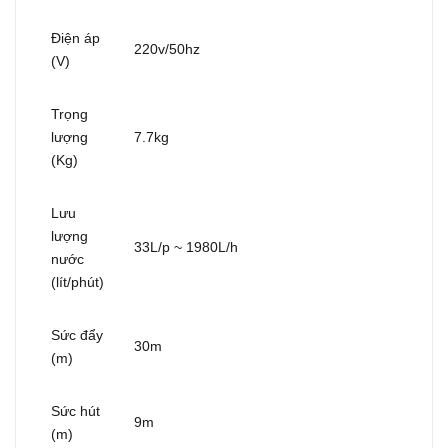
Điện áp
220v/50hz
(V)
Trọng
lượng
7.7kg
(Kg)
Lưu
lượng
33L/p ~ 1980L/h
nước
(lít/phút)
Sức đẩy
30m
(m)
Sức hút
9m
(m)