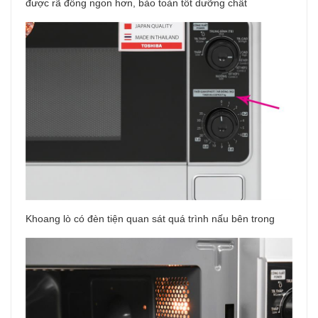
được rã đông ngon hơn, bảo toàn tốt dưỡng chất
Khoang lò có đèn tiện quan sát quá trình nấu bên trong