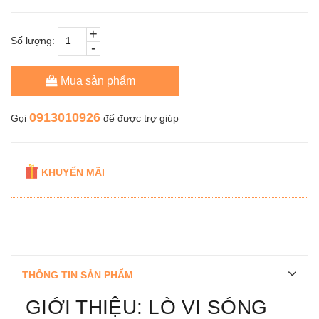
+
Số lượng:
-
Mua sản phẩm
0913010926
Gọi
để được trợ giúp
KHUYẾN MÃI
THÔNG TIN SẢN PHẨM
GIỚI THIỆU: LÒ VI SÓNG