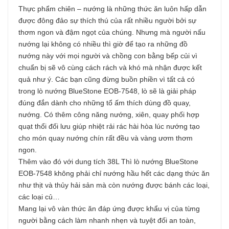
Thực phẩm chiên – nướng là những thức ăn luôn hấp dẫn
được đông đảo sự thích thú của rất nhiều người bởi sự
thơm ngon và đậm ngọt của chúng. Nhưng mà người nấu
nướng lại không có nhiều thì giờ để tạo ra những đồ
nướng này với mọi người và chồng con bằng bếp củi vì
chuẩn bị sẽ vô cùng cách rách và khó mà nhận được kết
quả như ý. Các bạn cũng đừng buồn phiền vì tất cả có
trong lò nướng BlueStone EOB-7548, lò sẽ là giải pháp
đúng đắn dành cho những tổ ấm thích dùng đồ quay,
nướng. Có thêm công năng nướng, xiên, quay phối hợp
quạt thổi đối lưu giúp nhiệt rải rác hài hòa lúc nướng tạo
cho món quay nướng chín rất đều và vàng ươm thơm
ngon.
Thêm vào đó với dung tích 38L Thì lò nướng BlueStone
EOB-7548 không phải chỉ nướng hầu hết các dạng thức ăn
như thịt và thủy hải sản mà còn nướng được bánh các loại,
các loại củ…
Mang lại vô vàn thức ăn đáp ứng được khẩu vị của từng
người bằng cách làm nhanh nhẹn và tuyệt đối an toàn,