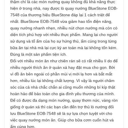
thậm chí là các món nướng quay không đủ khả năng thực
hiện ở trong nhà, nay được lò quay nướng BlueStone EOB-
7548 của thương hiệu BlueStone đáp lại 1 cách triệt để
nhất. BlueStone EOB-7548 vừa giảm hao tổn điện năng,
quay nướng nhanh nhẹn, nhiều nút chọn nướng mà còn có
diện tích phù hợp với nhiều thực phẩm. Mang lại cho người
sử dụng và tổ ấm của họ sự hứng thú, ấm cúng trong từng
bữa ăn tại nhà mà lại cực kỳ an toàn mà lại không tốn kém.
Đúng là một sản phẩm tiện ích.
Đối với nhiều món ăn như chiên rán sẽ có rất nhiều lí do để
nhiều người thích ăn ở quán xá hay đặt mua cho gọn. Bởi
vì đồ ăn bên ngoài có phần mùi vị mới lạ hơn và bắt mắt
hơn, nhiều lúc lại không chất lượng. Vì vậy là người chăm
sóc của cả nhà chắc chắn ai cũng muốn những bí kíp thật
hoàn hảo để bảo toàn cho gia đình yêu thương của mình.
Để có được đa dạng món nướng, quay thơm nức, vàng ròn
giống ở quán xá thì các bạn cần đến trợ thủ lò nướng đối
lưu BlueStone EOB-7548 sẽ là sự lựa chọn tuyệt vời cho
việc quay nướng món ăn. Giúp cho bữa cơm cuốn hút và
ấm cúng hơn.