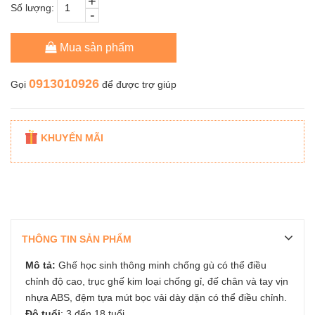
+
Số lượng:
-
Mua sản phẩm
0913010926
Gọi
để được trợ giúp
KHUYẾN MÃI
THÔNG TIN SẢN PHẨM
Mô tả:
Ghế học sinh thông minh chống gù có thể điều
chỉnh độ cao, trục ghế kim loại chống gỉ, đế chân và tay vịn
nhựa ABS, đệm tựa mút bọc vải dày dặn có thể điều chỉnh.
Độ tuổi
: 3 đến 18 tuổi