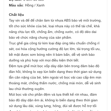
Màu sắc
: Hồng / Xanh
Chất liệu
Tay vịn và đế để chân làm từ nhựa ABS bảo vệ môi trường,
tốt cho sức khỏe của bé, loại nhựa này có thể tái chế, khả
năng chịu lực tốt, chống ẩm, chống xước, có độ dẻo dai
bảo vệ chức năng chung của sản phẩm.
Trục ghế gia công từ kim loại đáp ứng tiêu chuẩn chống rỉ
sét, oxi hóa cộng hưởng cường độ lực lớn, tải trọng tối ưu,
bề mặt được sơn bóng nên ít bám bẩn, dễ vệ sinh bảo
dưỡng và phù hợp với mọi điều kiện thời tiết.
Đệm tựa ghế mút bọc xốp dày dặn bên trong đảm bảo độ
đàn hồi, không lo xẹp lún biến dạng theo thời gian sử dụng
lẫn cân nặng của bé, bên ngoài vỏ bọc vải cao cấp êm mịn
thoáng mát, chống thấm nước, chống mài mòn, dễ vệ sinh
lau chùi thường xuyên.
Mút bọc vải cho phần đệm và tựa thiết kế rời nhau, đảm
bảo độ dày dặn êm ái, không lo biến dạng theo thời gian
sử dụng lâu dài, vùng lưng, hông, đùi sẽ được hỗ trợ tối