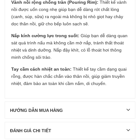
Vành nồi rộng chống tràn (Pouring Rim):
Thiết kế vành
nồi được uốn cong nhẹ giúp bạn dễ dàng rót chất lỏng
(canh, súp, sữa) ra ngoài mà không bị nhỏ giọt hay chảy
dọc thân nồi, giữ cho bếp luôn sạch sẽ.
Nắp kính cường lực trong suốt:
Giúp bạn dễ dàng quan
sát quá trình nấu mà không cần mở nắp, tránh thất thoát
nhiệt và dinh dưỡng. Nắp đậy khít, có lỗ thoát hơi thông
minh chống sôi trào.
Tay cầm cách nhiệt an toàn:
Thiết kế tay cầm dạng quai
rỗng, được hàn chắc chắn vào thân nồi, giúp giảm truyền
nhiệt, đảm bảo an toàn khi cầm nắm, di chuyển.
HƯỚNG DẪN MUA HÀNG
ĐÁNH GIÁ CHI TIẾT