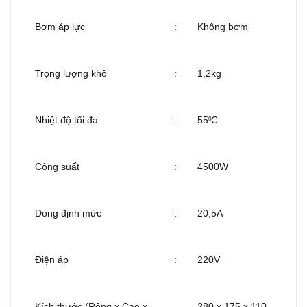
Bơm áp lực
:
Không bơm
Trọng lượng khô
:
1,2kg
Nhiệt độ tối đa
:
55
C
0
Công suất
:
4500W
Dòng định mức
:
20,5A
Điện áp
:
220V
Kích thước (Rộng x Cao x
280 x 175 x 110