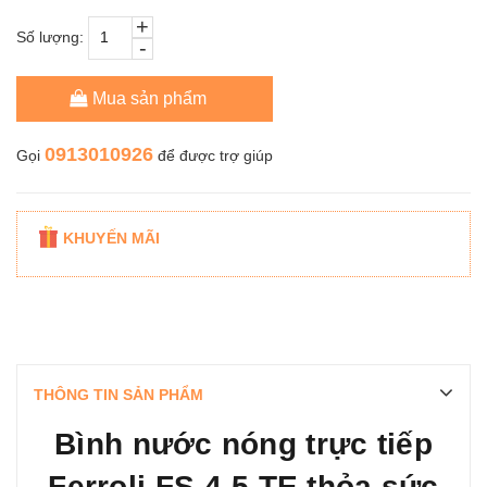
+
Số lượng:
-
Mua sản phẩm
0913010926
Gọi
để được trợ giúp
KHUYẾN MÃI
THÔNG TIN SẢN PHẨM
Bình nước nóng trực tiếp
Ferroli FS-4.5 TE thỏa sức